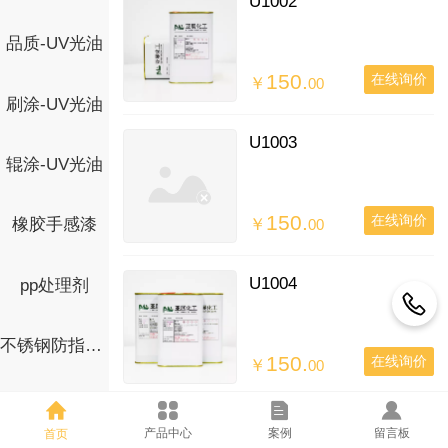
U1002
品质-UV光油
150.
在线询价
￥
00
刷涂-UV光油
U1003
辊涂-UV光油
150.
在线询价
橡胶手感漆
￥
00
U1004
pp处理剂
不锈钢防指纹油
150.
在线询价
￥
00
产品中心
案例
留言板
首页